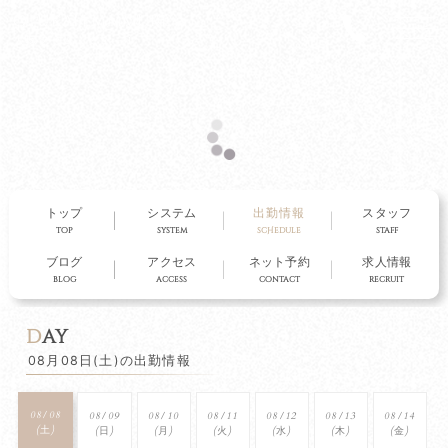
otukafemmmure
大塚ファム・ミュール
トップ
システム
出勤情報
スタッフ
top
system
scHedule
staff
ブログ
アクセス
ネット予約
求人情報
blog
access
contact
recruit
d
ay
08月08日(土)の出勤情報
08/08
08/09
08/10
08/11
08/12
08/13
08/14
(土)
(日)
(月)
(火)
(水)
(木)
(金)