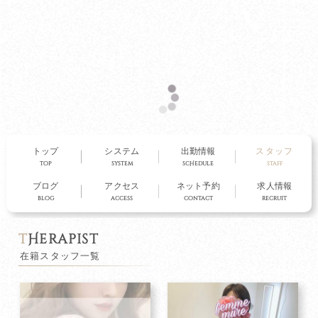
otukafemmmure
大塚ファム・ミュール
トップ
システム
出勤情報
スタッフ
top
system
scHedule
staff
ブログ
アクセス
ネット予約
求人情報
blog
access
contact
recruit
t
Herapist
在籍スタッフ一覧