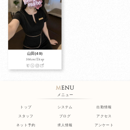
山田(49)
166cm/Dcup
m
enu
メニュー
トップ
システム
出勤情報
スタッフ
ブログ
アクセス
ネット予約
求人情報
アンケート